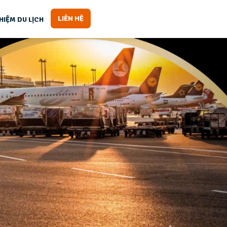
LIÊN HỆ
HIỆM DU LỊCH
Next