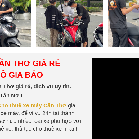
ẦN THƠ GIÁ RẺ
TÔ GIA BẢO
Thơ giá rẻ, dịch vụ uy tín.
Tận Nơi!
cho thuê xe máy Cần Thơ
giá
 xe máy, để vi vu 24h tại thành
ở hữu nhiều loại xe phù hợp với
ê xe, thủ tục cho thuê xe nhanh