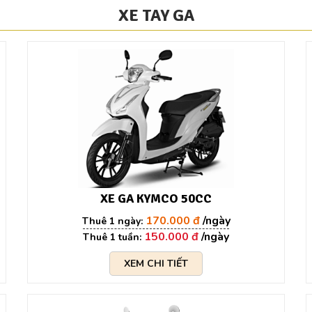
XE TAY GA
XE GA KYMCO 50CC
170.000 đ
150.000 đ
XEM CHI TIẾT