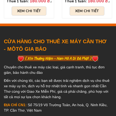
180.000 đ
180.000 đ
XEM CHI TIẾT
XEM CHI TIẾT
CỬA HÀNG CHO THUÊ XE MÁY CẦN THƠ
- MÔTÔ GIA BẢO
( Xin Thường Niệm - Nam Mô A Di Đà Phật )
Chuyên cho thuê xe máy các loại, giá cạnh tranh, thủ tục đơn
giản, bảo hành chu đáo
Đến với chúng tôi, các bạn sẽ được trải nghiệm dịch vụ cho thuê
xe máy uy tín, dịch vụ hỗ trợ nhiệt tình và nhanh gọn nhất Cần
Thơ cùng với Giao Xe Miễn Phí, giá cả phải chăng, phù hợp với
tất cả mọi sự lựa chọn khách hàng.
ĐỊA CHỈ CN1:
Số 75/19 Võ Trường Toản, An hoà, Q. Ninh Kiều,
TP. Cần Thơ, Việt Nam