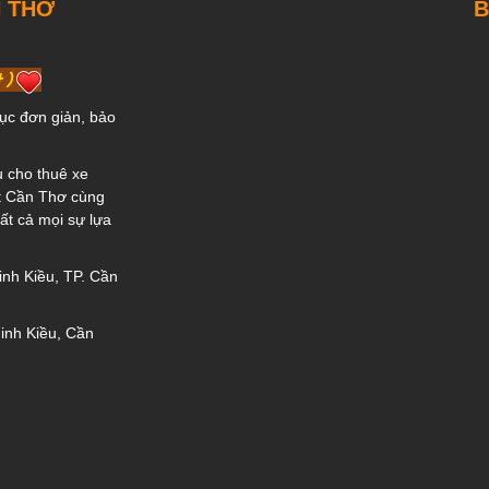
N THƠ
B
t )
tục đơn giản, bảo
ụ cho thuê xe
ất Cần Thơ cùng
ất cả mọi sự lựa
nh Kiều, TP. Cần
inh Kiều, Cần