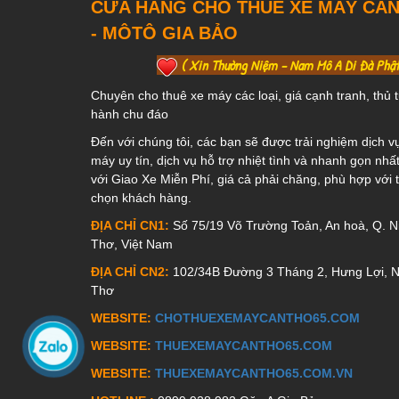
CỬA HÀNG CHO THUÊ XE MÁY CẦ
- MÔTÔ GIA BẢO
( Xin Thường Niệm - Nam Mô A Di Đà Phậ
Chuyên cho thuê xe máy các loại, giá cạnh tranh, thủ 
hành chu đáo
Đến với chúng tôi, các bạn sẽ được trải nghiệm dịch v
máy uy tín, dịch vụ hỗ trợ nhiệt tình và nhanh gọn nh
với Giao Xe Miễn Phí, giá cả phải chăng, phù hợp với t
chọn khách hàng.
ĐỊA CHỈ CN1:
Số 75/19 Võ Trường Toản, An hoà, Q. Ni
Thơ, Việt Nam
ĐỊA CHỈ CN2:
102/34B Đường 3 Tháng 2, Hưng Lợi, N
Thơ
WEBSITE:
CHOTHUEXEMAYCANTHO65.COM
WEBSITE:
THUEXEMAYCANTHO65.COM
WEBSITE:
THUEXEMAYCANTHO65.COM.VN