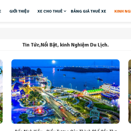
E
GIỚI THIỆU
XE CHO THUÊ
BẢNG GIÁ THUÊ XE
KINH NG
Tin Tức,Nổi Bật, kinh Nghiệm Du Lịch.