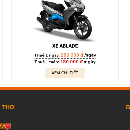
XE ABLADE
280.000 đ
180.000 đ
XEM CHI TIẾT
N THƠ
B
t )