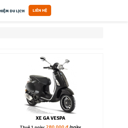
LIÊN HỆ
HIỆM DU LỊCH
XE GA VESPA
280.000 đ