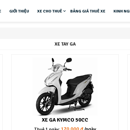
E
GIỚI THIỆU
XE CHO THUÊ
BẢNG GIÁ THUÊ XE
KINH NG
XE TAY GA
XE GA KYMCO 50CC
170.000 đ