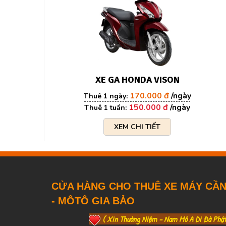
XE GA HONDA VISON
170.000 đ
150.000 đ
XEM CHI TIẾT
CỬA HÀNG CHO THUÊ XE MÁY CẦ
- MÔTÔ GIA BẢO
( Xin Thường Niệm - Nam Mô A Di Đà Phậ