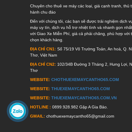
Chuyên cho thuê xe máy các loại, giá cạnh tranh, thủ 
hành chu đáo
Đến với chúng tôi, các bạn sẽ được trải nghiệm dịch v
máy uy tín, dịch vụ hỗ trợ nhiệt tình và nhanh gọn nh
với Giao Xe Miễn Phí, giá cả phải chăng, phù hợp với t
chọn khách hàng.
ĐỊA CHỈ CN1:
Số 75/19 Võ Trường Toản, An hoà, Q. Ni
Thơ, Việt Nam
ĐỊA CHỈ CN2:
102/34B Đường 3 Tháng 2, Hưng Lợi, N
Thơ
WEBSITE:
CHOTHUEXEMAYCANTHO65.COM
WEBSITE:
THUEXEMAYCANTHO65.COM
WEBSITE:
THUEXEMAYCANTHO65.COM.VN
HOTLINE :
0899.928.982 Gặp A Gia Bảo.
GMAIL:
chothuexemaycantho65@gmail.com