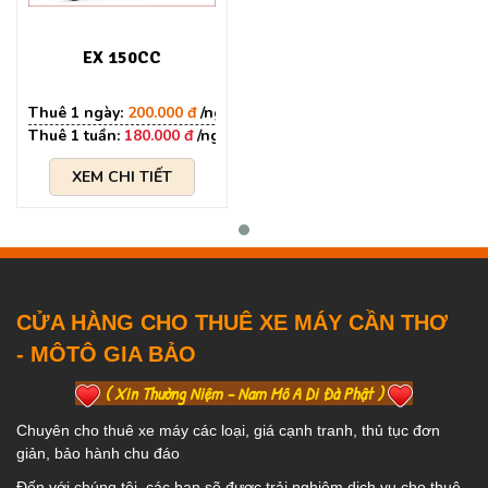
EX 150CC
200.000 đ
180.000 đ
XEM CHI TIẾT
CỬA HÀNG CHO THUÊ XE MÁY CẦN THƠ
- MÔTÔ GIA BẢO
( Xin Thường Niệm - Nam Mô A Di Đà Phật )
Chuyên cho thuê xe máy các loại, giá cạnh tranh, thủ tục đơn
giản, bảo hành chu đáo
Đến với chúng tôi, các bạn sẽ được trải nghiệm dịch vụ cho thuê