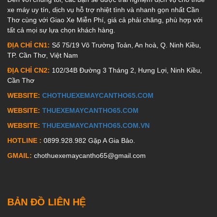
xe máy uy tín, dịch vụ hỗ trợ nhiệt tình và nhanh gọn nhất Cần
Thơ cùng với Giao Xe Miễn Phí, giá cả phải chăng, phù hợp với
tất cả mọi sự lựa chọn khách hàng.
ĐỊA CHỈ CN1:
Số 75/19 Võ Trường Toản, An hoà, Q. Ninh Kiều,
TP. Cần Thơ, Việt Nam
ĐỊA CHỈ CN2:
102/34B Đường 3 Tháng 2, Hưng Lợi, Ninh Kiều,
Cần Thơ
WEBSITE:
CHOTHUEXEMAYCANTHO65.COM
WEBSITE:
THUEXEMAYCANTHO65.COM
WEBSITE:
THUEXEMAYCANTHO65.COM.VN
HOTLINE :
0899.928.982 Gặp A Gia Bảo.
GMAIL:
chothuexemaycantho65@gmail.com
BẢN ĐỒ LIÊN HỆ