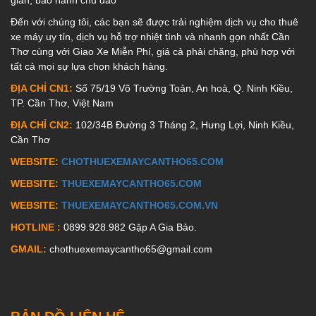
Đến với chúng tôi, các bạn sẽ được trải nghiệm dịch vụ cho thuê
xe máy uy tín, dịch vụ hỗ trợ nhiệt tình và nhanh gọn nhất Cần
Thơ cùng với Giao Xe Miễn Phí, giá cả phải chăng, phù hợp với
tất cả mọi sự lựa chọn khách hàng.
ĐỊA CHỈ CN1:
Số 75/19 Võ Trường Toản, An hoà, Q. Ninh Kiều,
TP. Cần Thơ, Việt Nam
ĐỊA CHỈ CN2:
102/34B Đường 3 Tháng 2, Hưng Lợi, Ninh Kiều,
Cần Thơ
WEBSITE:
CHOTHUEXEMAYCANTHO65.COM
WEBSITE:
THUEXEMAYCANTHO65.COM
WEBSITE:
THUEXEMAYCANTHO65.COM.VN
HOTLINE :
0899.928.982 Gặp A Gia Bảo.
GMAIL:
chothuexemaycantho65@gmail.com