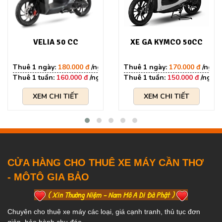
VELIA 50 CC
XE GA KYMCO 50CC
180.000 đ
170.000 đ
160.000 đ
150.000 đ
XEM CHI TIẾT
XEM CHI TIẾT
CỬA HÀNG CHO THUÊ XE MÁY CẦN THƠ
- MÔTÔ GIA BẢO
( Xin Thường Niệm - Nam Mô A Di Đà Phật )
Chuyên cho thuê xe máy các loại, giá cạnh tranh, thủ tục đơn
giản, bảo hành chu đáo