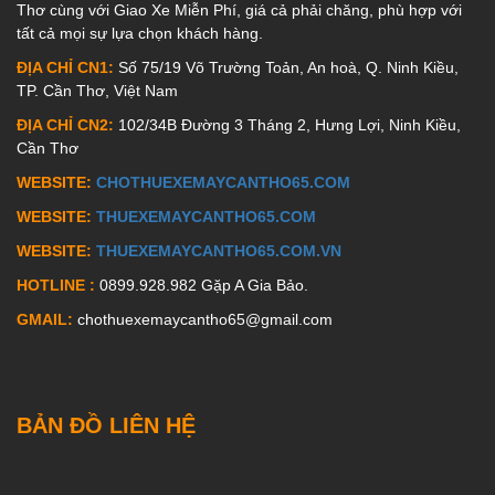
Thơ cùng với Giao Xe Miễn Phí, giá cả phải chăng, phù hợp với
tất cả mọi sự lựa chọn khách hàng.
ĐỊA CHỈ CN1:
Số 75/19 Võ Trường Toản, An hoà, Q. Ninh Kiều,
TP. Cần Thơ, Việt Nam
ĐỊA CHỈ CN2:
102/34B Đường 3 Tháng 2, Hưng Lợi, Ninh Kiều,
Cần Thơ
WEBSITE:
CHOTHUEXEMAYCANTHO65.COM
WEBSITE:
THUEXEMAYCANTHO65.COM
WEBSITE:
THUEXEMAYCANTHO65.COM.VN
HOTLINE :
0899.928.982 Gặp A Gia Bảo.
GMAIL:
chothuexemaycantho65@gmail.com
BẢN ĐỒ LIÊN HỆ