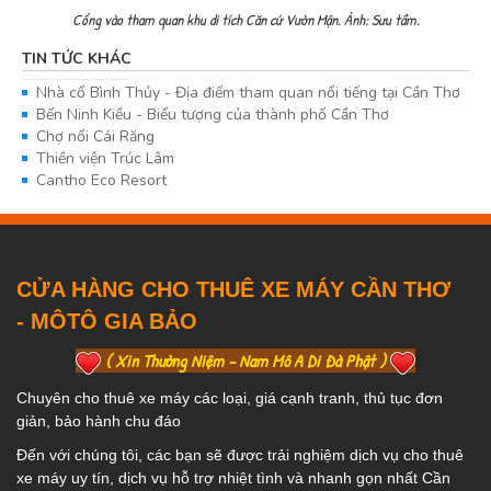
Cổng vào tham quan khu di tích Căn cứ Vườn Mận. Ảnh: Sưu tầm.
TIN TỨC KHÁC
Nhà cổ Bình Thủy - Địa điểm tham quan nổi tiếng tại Cần Thơ
Bến Ninh Kiều - Biểu tượng của thành phố Cần Thơ
Chợ nổi Cái Răng
Thiền viện Trúc Lâm
Cantho Eco Resort
CỬA HÀNG CHO THUÊ XE MÁY CẦN THƠ
- MÔTÔ GIA BẢO
( Xin Thường Niệm - Nam Mô A Di Đà Phật )
Chuyên cho thuê xe máy các loại, giá cạnh tranh, thủ tục đơn
giản, bảo hành chu đáo
Đến với chúng tôi, các bạn sẽ được trải nghiệm dịch vụ cho thuê
xe máy uy tín, dịch vụ hỗ trợ nhiệt tình và nhanh gọn nhất Cần