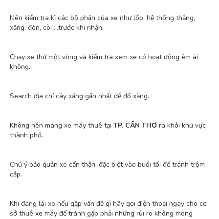
Nên kiểm tra kĩ các bộ phận của xe như lốp, hệ thống thắng,
xăng, đèn, còi …trước khi nhận.
Chạy xe thử một vòng và kiểm tra xem xe có hoạt động êm ái
không.
Search địa chỉ cây xăng gần nhất để đổ xăng.
Không nên mang xe máy thuê tại
TP. CẦN THƠ
ra khỏi khu vực
thành phố.
Chú ý bảo quản xe cẩn thận, đặc biệt vào buổi tối để tránh trộm
cắp.
Khi đang lái xe nếu gặp vấn đề gì hãy gọi điện thoại ngay cho cơ
sở thuê xe máy để tránh gặp phải những rủi ro không mong