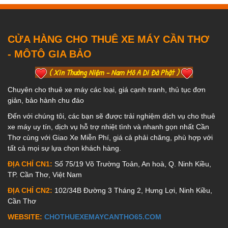
CỬA HÀNG CHO THUÊ XE MÁY CẦN THƠ
- MÔTÔ GIA BẢO
( Xin Thường Niệm - Nam Mô A Di Đà Phật )
Chuyên cho thuê xe máy các loại, giá cạnh tranh, thủ tục đơn
giản, bảo hành chu đáo
Đến với chúng tôi, các bạn sẽ được trải nghiệm dịch vụ cho thuê
xe máy uy tín, dịch vụ hỗ trợ nhiệt tình và nhanh gọn nhất Cần
Thơ cùng với Giao Xe Miễn Phí, giá cả phải chăng, phù hợp với
tất cả mọi sự lựa chọn khách hàng.
ĐỊA CHỈ CN1:
Số 75/19 Võ Trường Toản, An hoà, Q. Ninh Kiều,
TP. Cần Thơ, Việt Nam
ĐỊA CHỈ CN2:
102/34B Đường 3 Tháng 2, Hưng Lợi, Ninh Kiều,
Cần Thơ
WEBSITE:
CHOTHUEXEMAYCANTHO65.COM