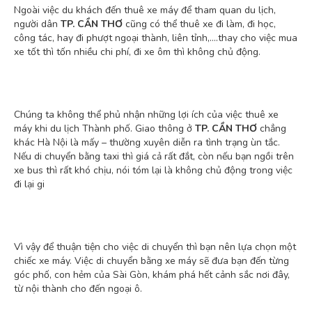
Ngoài việc du khách đến thuê xe máy để tham quan du lịch,
người dân
TP. CẦN THƠ
cũng có thể thuê xe đi làm, đi học,
công tác, hay đi phượt ngoại thành, liên tỉnh,….thay cho việc mua
xe tốt thì tốn nhiều chi phí, đi xe ôm thì không chủ động.
Chúng ta không thể phủ nhận những lợi ích của việc thuê xe
máy khi du lịch Thành phố. Giao thông ở
TP. CẦN THƠ
chẳng
khác Hà Nội là mấy – thường xuyên diễn ra tình trạng ùn tắc.
Nếu di chuyển bằng taxi thì giá cả rất đắt, còn nếu bạn ngồi trên
xe bus thì rất khó chịu, nói tóm lại là không chủ động trong việc
đi lại gi
Vì vậy để thuận tiện cho việc di chuyển thì bạn nên lựa chọn một
chiếc xe máy. Việc di chuyển bằng xe máy sẽ đưa bạn đến từng
góc phố, con hẻm của Sài Gòn, khám phá hết cảnh sắc nơi đây,
từ nội thành cho đến ngoại ô.