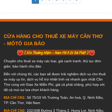
1
2
3
4
5
CỬA HÀNG CHO THUÊ XE MÁY CẦN THƠ
- MÔTÔ GIA BẢO
( Xin Thường Niệm - Nam Mô A Di Đà Phật )
Chuyên cho thuê xe máy các loại, giá cạnh tranh, thủ tục đơn
giản, bảo hành chu đáo
Đến với chúng tôi, các bạn sẽ được trải nghiệm dịch vụ cho thuê
xe máy uy tín, dịch vụ hỗ trợ nhiệt tình và nhanh gọn nhất Cần
Thơ cùng với Giao Xe Miễn Phí, giá cả phải chăng, phù hợp với
tất cả mọi sự lựa chọn khách hàng.
ĐỊA CHỈ CN1:
Số 75/19 Võ Trường Toản, An hoà, Q. Ninh Kiều,
TP. Cần Thơ, Việt Nam
ĐỊA CHỈ CN2:
102/34B Đường 3 Tháng 2, Hưng Lợi, Ninh Kiều,