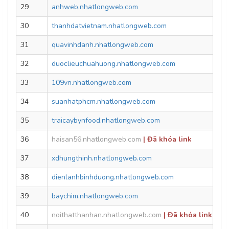
29
anhweb.nhatlongweb.com
30
thanhdatvietnam.nhatlongweb.com
31
quavinhdanh.nhatlongweb.com
32
duoclieuchuahuong.nhatlongweb.com
33
109vn.nhatlongweb.com
34
suanhatphcm.nhatlongweb.com
35
traicaybynfood.nhatlongweb.com
36
haisan56.nhatlongweb.com
| Đã khóa link
37
xdhungthinh.nhatlongweb.com
38
dienlanhbinhduong.nhatlongweb.com
39
baychim.nhatlongweb.com
40
noithatthanhan.nhatlongweb.com
| Đã khóa link