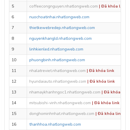
5
coffeecongnguyen.nhatlongweb.com
| Đã khóa link
6
nuochoatinhai.nhatlongweb.com
7
thietkewebredep.nhatlongweb.com
8
nguyenkhangld.nhatlongweb.com
9
linhkienled.nhatlongweb.com
10
phuongbinh.nhatlongweb.com
11
nhalatreviet.nhatlongweb.com
| Đã khóa link
12
hyundaiauto.nhatlongweb.com
| Đã khóa link
13
nhamaykhanhngoc1.nhatlongweb.com
| Đã khóa link
14
mitsubishi-vinh.nhatlongweb.com
| Đã khóa link
15
donghominhnhat.nhatlongweb.com
| Đã khóa link
16
thanhhoa.nhatlongweb.com