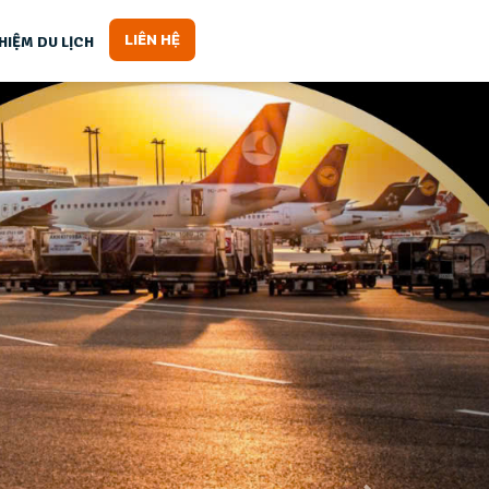
LIÊN HỆ
HIỆM DU LỊCH
Next