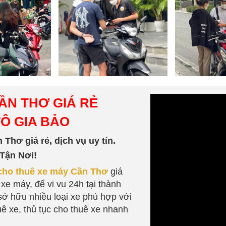
ẦN THƠ GIÁ RẺ
TÔ GIA BẢO
Thơ giá rẻ, dịch vụ uy tín.
Tận Nơi!
cho thuê xe máy Cần Thơ
giá
 xe máy, để vi vu 24h tại thành
ở hữu nhiều loại xe phù hợp với
ê xe, thủ tục cho thuê xe nhanh