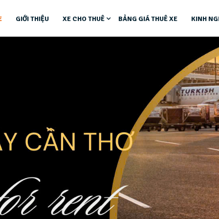
E
GIỚI THIỆU
XE CHO THUÊ
BẢNG GIÁ THUÊ XE
KINH NG