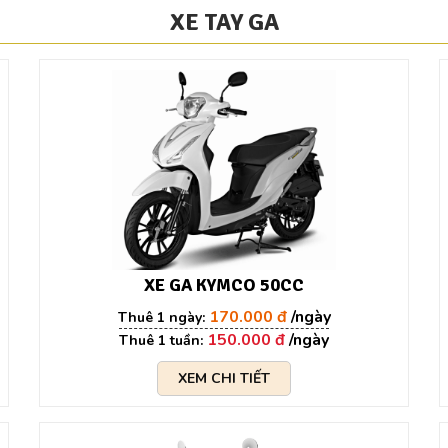
XE TAY GA
XE GA KYMCO 50CC
170.000 đ
150.000 đ
XEM CHI TIẾT