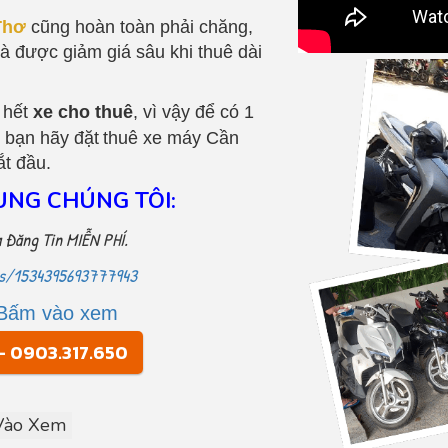
Thơ
cũng hoàn toàn phải chăng,
à được giảm giá sâu khi thuê dài
 hết
xe cho thuê
, vì vậy để có 1
, bạn hãy đặt
thuê xe máy Cần
ắt đầu.
ÙNG CHÚNG TÔI:
 Đăng Tin MIỄN PHÍ.
ps/1534395693777943
 Bấm vào xem
- 0903.317.650
 Vào Xem