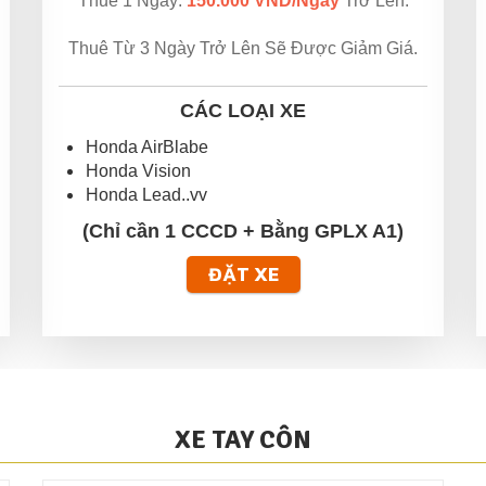
Thuê 1 Ngày:
150.000 VND/Ngày
Trở Lên.
Thuê Từ 3 Ngày Trở Lên Sẽ Được Giảm Giá.
CÁC LOẠI XE
Honda AirBlabe
Honda Vision
Honda Lead..vv
(Chỉ cần 1 CCCD + Bằng GPLX A1)
ĐẶT XE
XE TAY CÔN