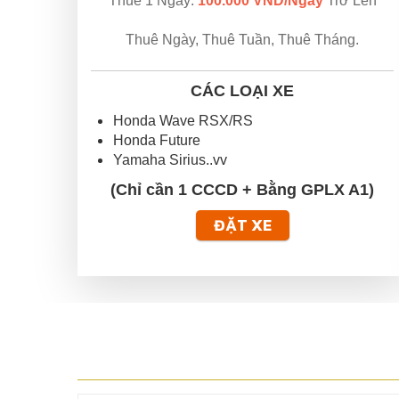
Thuê 1 Ngày:
100.000 VND/Ngày
Trở Lên
Thuê Ngày, Thuê Tuần, Thuê Tháng.
CÁC LOẠI XE
Honda Wave RSX/RS
Honda Future
Yamaha Sirius..vv
(Chỉ cần 1 CCCD + Bằng GPLX A1)
ĐẶT XE