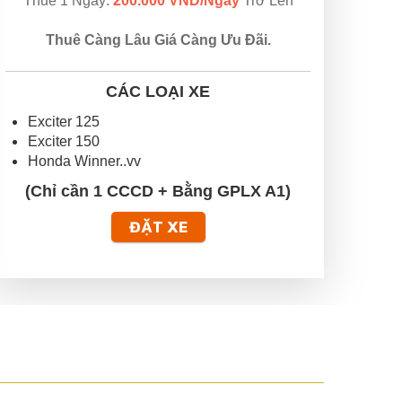
Thuê 1 Ngày:
200.000 VND/Ngày
Trở Lên
Thuê Càng Lâu Giá Càng Ưu Đãi.
CÁC LOẠI XE
Exciter 125
Exciter 150
Honda Winner..vv
(Chỉ cần 1 CCCD + Bằng GPLX A1)
ĐẶT XE