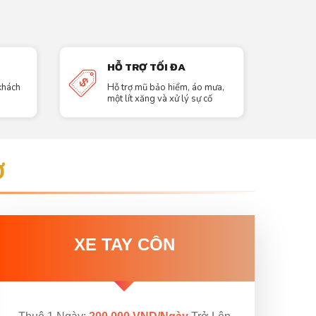
HỖ TRỢ TỐI ĐA
 khách
Hỗ trợ mũ bảo hiểm, áo mưa,
một lít xăng và xử lý sự cố
Ơ
XE TAY CÔN